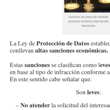
Vulnerar los datos de carácter
personal conlleva importantes
sanciones
Protección de Datos
La Ley de
establec
altas sanciones económicas.
conllevan
sanciones
eve
Estas
se clasifican como l
en base al tipo de infracción conforme 
En este sentido cabe señalar que:
leves
Son
:
No atender
–
la solicitud del interes