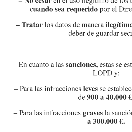
No cesar
–
en el uso ilegítimo de los 
cuando sea requerido
por el Dir
Tratar
ilegítim
–
los datos de manera
deber de guardar secr
sanciones,
En cuanto a las
estas se es
LOPD y:
leves
– Para las infracciones
se establec
900 a 40.000 
de
graves
– Para las infracciones
la sanció
a 300.000 €.