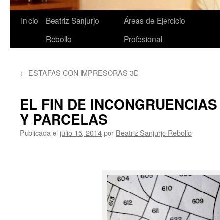
Saltar
Inicio
Beatriz Sanjurjo
Áreas de Ejercicio
al
Rebollo
Profesional
contenido
←
ESTAFAS CON IMPRESORAS 3D
EL FIN DE INCONGRUENCIAS
Y PARCELAS
Publicada el
julio 15, 2014
por
Beatriz Sanjurjo Rebollo