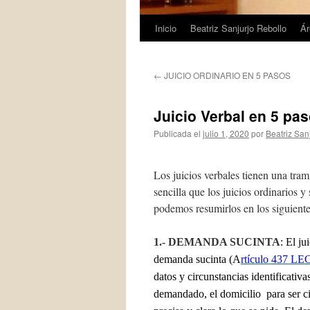
Inicio
Beatriz Sanjurjo Rebollo
Ár
Saltar
al
←
JUICIO ORDINARIO EN 5 PASOS
contenido
Juicio Verbal en 5 pa
Publicada el
julio 1, 2020
por
Beatriz San
Los juicios verbales tienen una tra
sencilla que los juicios ordinarios 
podemos resumirlos en los siguiente
1.- DEMANDA SUCINTA
: El j
demanda sucinta (A
rtículo 437 LE
datos y circunstancias identificativas
demandado, el domicilio para ser ci