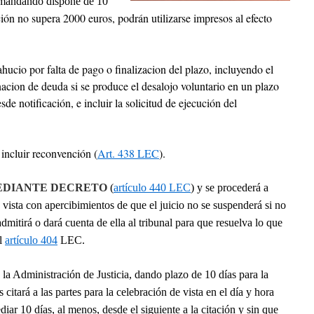
demandando dispone de 10
ión no supera 2000 euros, podrán utilizarse impresos al efecto
ahucio por falta de pago o finalizacion del plazo, incluyendo el
nacion de deuda si se produce el desalojo voluntario en un plazo
sde notificación, e incluir la solicitud de ejecución del
incluir reconvención (
Art. 438 LEC
).
MEDIANTE DECRETO
(
artículo 440 LEC
)
y se procederá a
a vista con apercibimientos de que el juicio no se suspenderá si no
mitirá o dará cuenta de ella al tribunal para que resuelva lo que
el
artículo 404
LEC.
la Administración de Justicia, dando plazo de 10 días para la
citará a las partes para la celebración de vista en el día y hora
iar 10 días, al menos, desde el siguiente a la citación y sin que