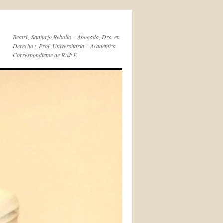
Beatriz Sanjurjo Rebollo – Abogada, Dra. en
Derecho y Prof. Universitaria – Académica
Correspondiente de RAJyE