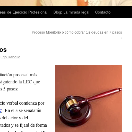
eas de Ejercicio Profesional
Blog: La mirada legal
Contacto
Proceso Monitorio o cómo cobrar tus deudas en 7 pasos
→
sos
jurjo Rebollo
mitación procesal más
y siguiendo la LEC que
s 5 pasos:
uicio verbal comienza por
C
). En ella se señalarán
 del actor y del
tados y se fijará de forma