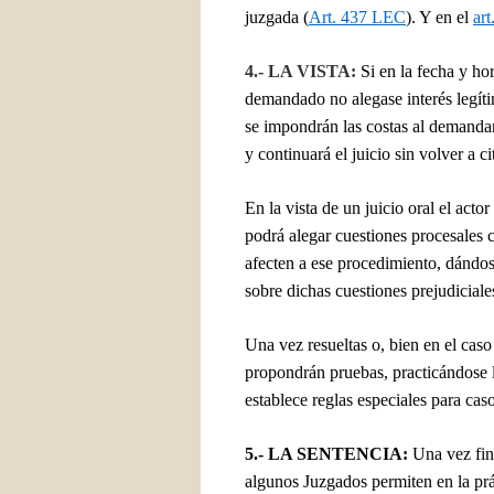
juzgada (
Art. 437 LEC
).
Y en el
ar
4.- LA VISTA:
Si en la fecha y hor
demandado no alegase interés legíti
se impondrán las costas al demandan
y continuará el juicio sin volver a cit
En la vista de un juicio oral el actor
podrá alegar cuestiones procesales c
afecten a ese procedimiento, dándos
sobre dichas cuestiones prejudiciale
Una vez resueltas o, bien en el caso
propondrán pruebas, practicándose l
establece reglas especiales para caso
5.- LA SENTENCIA:
Una vez fin
algunos Juzgados permiten en la prá