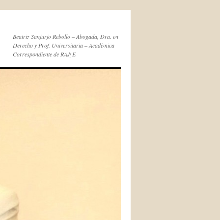
Beatriz Sanjurjo Rebollo – Abogada, Dra. en
Derecho y Prof. Universitaria – Académica
Correspondiente de RAJyE