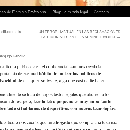
eas de Ejercicio Profesional
Blog: La mirada legal
Contacto
stitucional la
UN ERROR HABITUAL EN LAS RECLAMACIONES
PATRIMONIALES ANTE LA ADMINISTRACIÓN.
→
Sanjurjo Rebollo
 artículo publicado en el confidencial.com nos revela la
mal hábito de no leer las políticas de
portancia de ese
ivacidad
de cualquier software, algo que casi nadie hace.
neralmente se trata de largos textos legales que aburren a los
leer la letra pequeña es muy importante
nsumidores; pero,
bre todo si hablamos de dispositivos con nuevas tecnologías.
abogado
te artículo nos cuenta que un
que compró una televisión
vo la paciencia de leer las casi 50 páginas de su
nuevo equipo