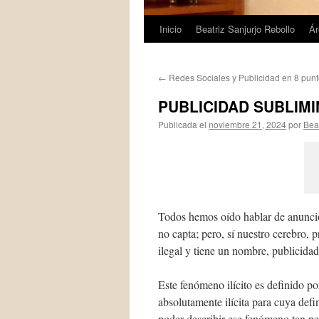
Inicio
Beatriz Sanjurjo Rebollo
Ár
Saltar
al
←
Redes Sociales y Publicidad en 8 pun
contenido
PUBLICIDAD SUBLIM
Publicada el
noviembre 21, 2024
por
Bea
Todos hemos oído hablar de anuncio
no capta; pero, sí nuestro cerebro, 
ilegal y tiene un nombre, publicida
Este fenómeno ilícito es definido po
absolutamente ilícita para cuya defin
poder describir ese fenómeno tan pe