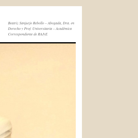
Beatriz Sanjurjo Rebollo – Abogada, Dra. en
Derecho y Prof. Universitaria – Académica
Correspondiente de RAJyE