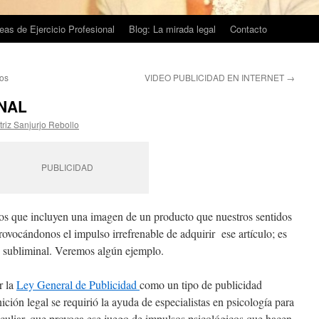
eas de Ejercicio Profesional
Blog: La mirada legal
Contacto
tos
VIDEO PUBLICIDAD EN INTERNET
→
INAL
triz Sanjurjo Rebollo
PUBLICIDAD
s que incluyen una imagen de un producto que nuestros sentidos
provocándonos el impulso irrefrenable de adquirir ese artículo; es
d subliminal. Veremos algún ejemplo.
r la
Ley General de Publicidad
como un tipo de publicidad
ición legal se requirió la ayuda de especialistas en psicología para
culiar, que provoca ese juego de impulsos psicológicos que hacen