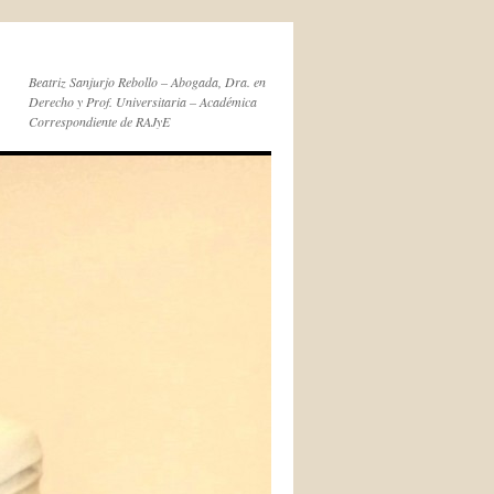
Beatriz Sanjurjo Rebollo – Abogada, Dra. en
Derecho y Prof. Universitaria – Académica
Correspondiente de RAJyE