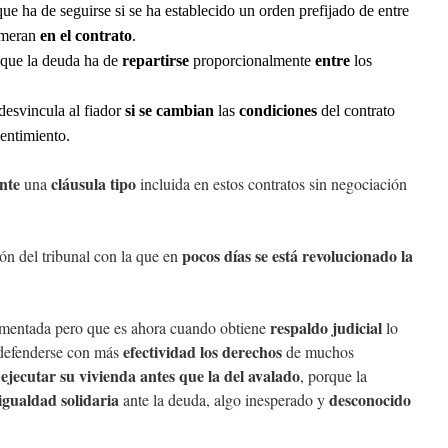
que ha de seguirse si se ha establecido un orden prefijado de entre
umeran
en el contrato
.
 que la deuda ha de
repartirse
proporcionalmente
entre
los
esvincula al fiador
si se cambian
las
condiciones
del contrato
sentimiento.
nte
cláusula tipo
una
incluida en estos contratos sin negociación
pocos días se está revolucionado la
ón del tribunal con la que en
respaldo judicial
umentada pero que es ahora cuando obtiene
lo
efectividad los derechos
r defenderse con más
de muchos
 ejecutar su vivienda antes que la del avalado
, porque la
igualdad solidaria
desconocido
ante la deuda, algo inesperado y