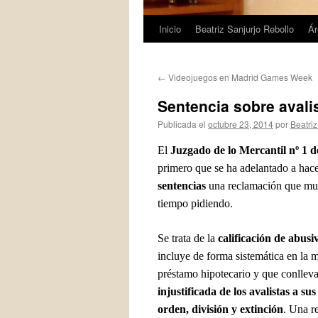
Inicio
Beatriz Sanjurjo Rebollo
Ár
Saltar
al
←
Videojuegos en Madrid Games Week
contenido
Sentencia sobre avali
Publicada el
octubre 23, 2014
por
Beatriz
El
Juzgado de lo Mercantil nº 1 d
primero que se ha adelantado a hace
sentencias
una reclamación que mu
tiempo pidiendo.
Se trata de la
calificación de abusi
incluye de forma sistemática en la 
préstamo hipotecario y que conllev
injustificada de los avalistas a su
orden, división y extinción
. Una r