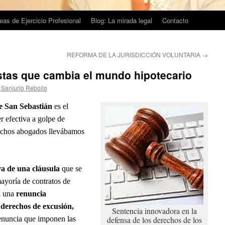
eas de Ejercicio Profesional
Blog: La mirada legal
Contacto
REFORMA DE LA JURISDICCIÓN VOLUNTARIA
→
stas que cambia el mundo hipotecario
 Sanjurjo Rebollo
e San Sebastián
es el
r efectiva a golpe de
chos abogados llevábamos
va de una cláusula
que se
mayoría de contratos de
a una
renuncia
s derechos de excusión,
Sentencia innovadora en la
enuncia que imponen las
defensa de los derechos de los