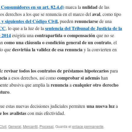
 Consumidores en su art. 82.4.d)
nulidad
marca la
de las
aval
sos derechos a los que se renuncia en el marco del
, como tipo
 y siguientes del Código Civil
,
renunciarse
pueden
de una
 CC
sentencia del Tribunal de Justicia de la
, lo que a la luz de la
e 2014
contrapartida o compensación
exigiría una
que no se
como una cláusula o condición general de un contrato
yan
, el
desvirtúa la validez de esa renuncia
 lo que
y la convierten en
revisar todos los contratos de préstamos hipotecarios
 de
para
ncia
comprobar si además
a esos derechos, así como
han
renuncia
cualquier otro derecho
lmente abusiva que amplia la
a
uturo
.
una nueva luz
ue estas nuevas decisiones judiciales permiten
a
 los avalistas
con más efectividad.
Civil
,
General
,
Mercantil
,
Procesal
. Guarda el
enlace permanente
.