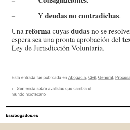
Consignaciones
–
.
deudas no contradichas
– Y
.
reforma
dudas
Una
cuyas
no se resolv
te
espera sea una pronta aprobación del
Ley de Jurisdicción Voluntaria.
Esta entrada fue publicada en
Abogacía
,
Civil
,
General
,
Procesa
←
Sentencia sobre avalistas que cambia el
mundo hipotecario
bsrabogados.es