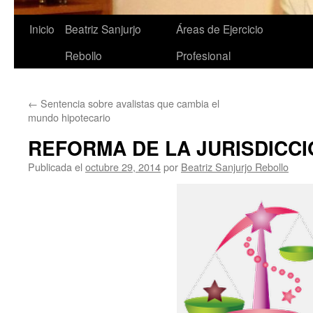
Saltar
Inicio
Beatriz Sanjurjo
Áreas de Ejercicio
al
Rebollo
Profesional
contenido
←
Sentencia sobre avalistas que cambia el
mundo hipotecario
REFORMA DE LA JURISDICCI
Publicada el
octubre 29, 2014
por
Beatriz Sanjurjo Rebollo