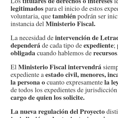
titulares de derechos o intereses
Los
l
legitimados
para el inicio de estos expe
también
voluntaria, que
podrán ser ini
Ministerio Fiscal.
instancia del
intervención de Letr
La necesidad de
dependerá
expediente
de cada tipo de
;
obligada
recursos
cuando hablemos de
Ministerio Fiscal intervendrá
El
siempr
estado civil, menores, in
expediente a
la persona
o
la ley
cuanto expresamente
de todos los expedientes de jurisdicció
cargo de quien los solicite.
La nueva regulación del Proyecto
dist