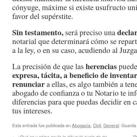
cónyuge, máxime si existe usufructo univ
favor del supérstite.
Sin testamento,
decla
será preciso una
notarial que determinará cómo se repar
a la ley, o en su caso, acudiendo al Juzg
herencias
La precisión de que las
pued
expresa, tácita, a beneficio de inventar
renunciar
a ellas, es algo también a ten
abogado de confianza o tu Notario te in
diferencias para que puedas decidir en 
tus intereses.
Esta entrada fue publicada en
Abogacía
,
Civil
,
General
. Guarda
←
¿Qué es y cómo anulo la cláusula suelo de mi
D