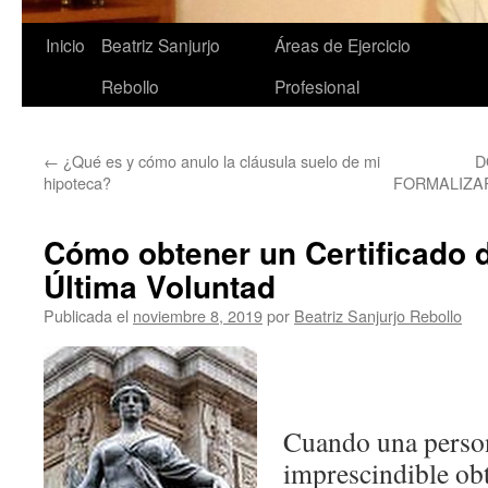
Saltar
Inicio
Beatriz Sanjurjo
Áreas de Ejercicio
al
Rebollo
Profesional
contenido
←
¿Qué es y cómo anulo la cláusula suelo de mi
D
hipoteca?
FORMALIZAR
Cómo obtener un Certificado 
Última Voluntad
Publicada el
noviembre 8, 2019
por
Beatriz Sanjurjo Rebollo
Cuando una person
imprescindible obt